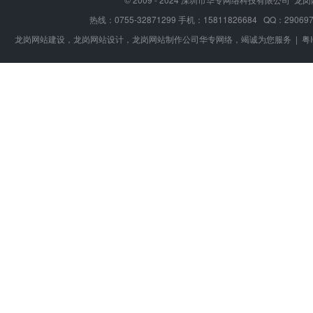
热线：0755-32871299 手机：15811826684
QQ：290697
龙岗网站建设，龙岗网站设计，龙岗网站制作公司华专网络，竭诚为您服务 |
粤I