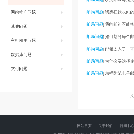
邮局问题
我想把我收到的
网站推广问题
[
]
邮局问题
我的邮箱不能
[
]
其他问题
邮局问题
如何划分每个
[
]
主机租用问题
邮局问题
邮箱太大了，
[
]
数据库问题
邮局问题
为什么要选择企
[
]
支付问题
邮局问题
怎样防范电子邮
[
]
文
网站首页
|
关于我们
|
新闻中心
© 2009 - 2024
深圳市华专网络科技有限公司
龙岗网站