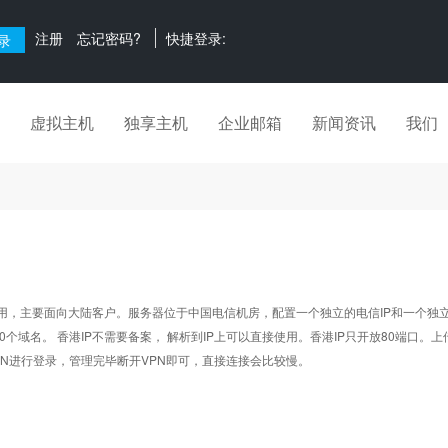
注册
忘记密码?
快捷登录:
虚拟主机
独享主机
企业邮箱
新闻资讯
我们
主要面向大陆客户。服务器位于中国电信机房，配置一个独立的电信IP和一个独立
个域名。 香港IP不需要备案， 解析到IP上可以直接使用。香港IP只开放80端口。
N进行登录，管理完毕断开VPN即可，直接连接会比较慢。