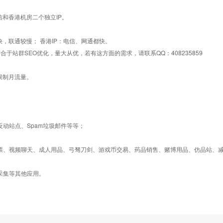
信和香港机房二个独立IP。
快，联通较慢； 香港IP：电信、网通都快。
合于站群SEO优化，量大从优，若有这方面的需求，请联系QQ：408235859
限制月流量。
反动站点、Spam垃圾邮件等等；
彩票、视频聊天、成人用品、弓驽刀剑、游戏币交易、药品销售、赌博用品、仿品站、
采集等其他应用。