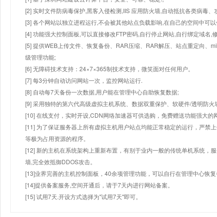
[2] 实时文件防病毒保护,黑客入侵检测,IIS 应用防火墙,自动抵抗各类病毒、
[3] 各个网站以独立进程运行,不会被其他站点负载影响,在自己的空间中可以使用
[4] 功能强大控制面板,可以直接修改FTP密码,自行停止网站,自行绑定域名,
[5] 提供WEB上传文件、恢复备份、RAR压缩、RAR解压、站点重定向
级管理功能;
[6] 无障碍技术支持：24×7×365制技术支持，微笑面对任何用户。
[7] 每3分钟自动访问网站一次，监控网站运行.
[8] 自动每7天备份一次数据,用户能在管理中心自助恢复数据;
[9] 采用独特的第六代高级虚拟主机系统、数据双重保护、软硬件/透明防火
[10] 在线支付，实时开设,CDN网络加速器可供选购，免费赠送功能强大
[11] 为了保证服务器上所有虚拟主机用户站点均能正常稳定的运行，严禁上
等极为占用资源的程序。
[12] 新的主机在系统架构上重新布置，有别于业内一般的传统单机系统，
墙,完全效抵御DDOS攻击。
[13]业界完善的主机控制面板，40余项管理功能，可以自行在管理中心恢
[14]提供备案服务,空间开通后，请于7天内进行网站备案。
[15] 试用7天.开设方式选择为"试用7天"即可。